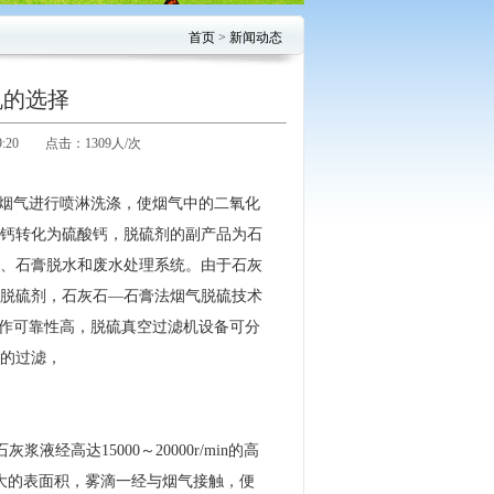
首页
>
新闻动态
机的选择
9:20 点击：
1309人/次
烟气进行喷淋洗涤，使烟气中的二氧化
钙转化为硫酸钙，脱硫剂的副产品为石
、石膏脱水和废水处理系统。由于石灰
脱硫剂，石灰石—石膏法烟气脱硫技术
工作可靠性高，脱硫真空过滤机设备可分
的过滤，
高达15000～20000r/min的高
很大的表面积，雾滴一经与烟气接触，便